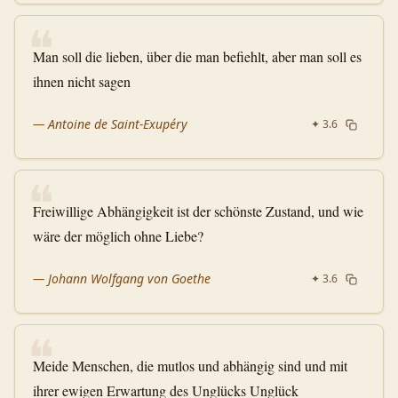
❝
Man soll die lieben, über die man befiehlt, aber man soll es
ihnen nicht sagen
—
Antoine de Saint-Exupéry
✦
3.6
❝
Freiwillige Abhängigkeit ist der schönste Zustand, und wie
wäre der möglich ohne Liebe?
—
Johann Wolfgang von Goethe
✦
3.6
❝
Meide Menschen, die mutlos und abhängig sind und mit
ihrer ewigen Erwartung des Unglücks Unglück