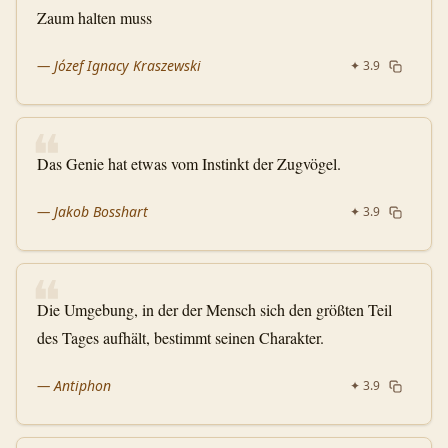
Zaum halten muss
—
Józef Ignacy Kraszewski
✦
3.9
❝
Das Genie hat etwas vom Instinkt der Zugvögel.
—
Jakob Bosshart
✦
3.9
❝
Die Umgebung, in der der Mensch sich den größten Teil
des Tages aufhält, bestimmt seinen Charakter.
—
Antiphon
✦
3.9