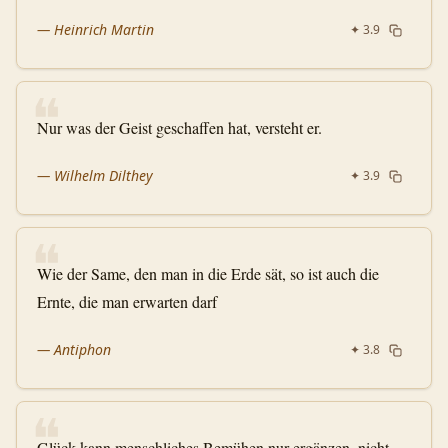
—
Heinrich Martin
✦
3.9
❝
Nur was der Geist geschaffen hat, versteht er.
—
Wilhelm Dilthey
✦
3.9
❝
Wie der Same, den man in die Erde sät, so ist auch die
Ernte, die man erwarten darf
—
Antiphon
✦
3.8
❝
Glück kann menschliches Bemühen nur ergänzen, nicht