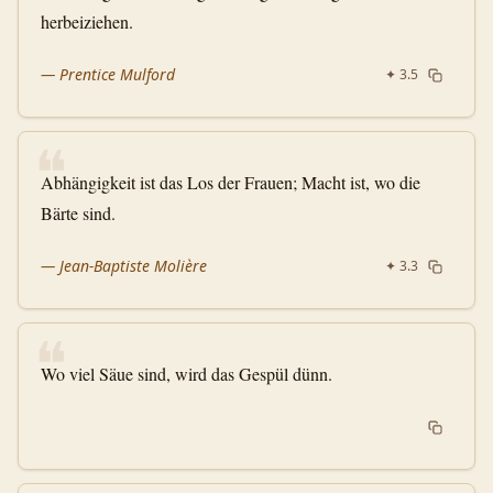
herbeiziehen.
—
Prentice Mulford
✦
3.5
❝
Abhängigkeit ist das Los der Frauen; Macht ist, wo die
Bärte sind.
—
Jean-Baptiste Molière
✦
3.3
❝
Wo viel Säue sind, wird das Gespül dünn.