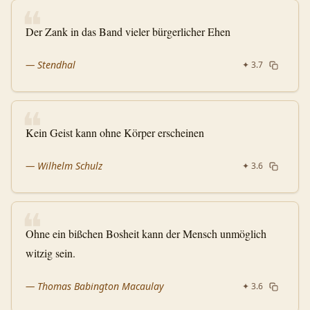
❝
Der Zank in das Band vieler bürgerlicher Ehen
—
Stendhal
✦
3.7
❝
Kein Geist kann ohne Körper erscheinen
—
Wilhelm Schulz
✦
3.6
❝
Ohne ein bißchen Bosheit kann der Mensch unmöglich
witzig sein.
—
Thomas Babington Macaulay
✦
3.6