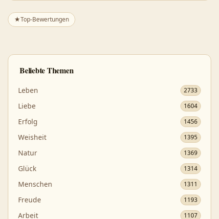
★
Top-Bewertungen
Beliebte Themen
Leben
2733
Liebe
1604
Erfolg
1456
Weisheit
1395
Natur
1369
Glück
1314
Menschen
1311
Freude
1193
Arbeit
1107