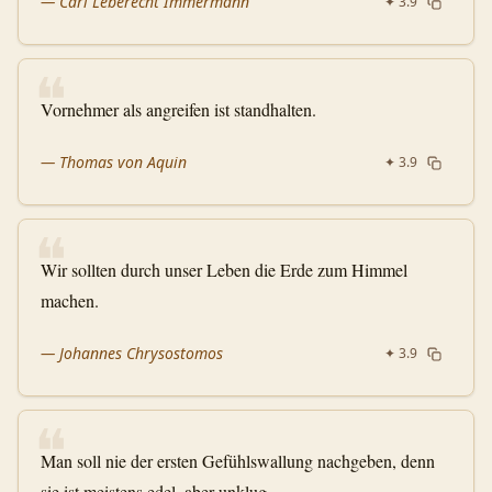
—
Carl Leberecht Immermann
✦
3.9
❝
Vornehmer als angreifen ist standhalten.
—
Thomas von Aquin
✦
3.9
❝
Wir sollten durch unser Leben die Erde zum Himmel
machen.
—
Johannes Chrysostomos
✦
3.9
❝
Man soll nie der ersten Gefühlswallung nachgeben, denn
sie ist meistens edel, aber unklug.