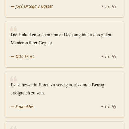
—
José Ortega y Gasset
✦
3.9
❝
Die Halunken suchen immer Deckung hinter den guten
Manieren ihrer Gegner.
—
Otto Ernst
✦
3.9
❝
Es ist besser in Ehren zu versagen, als durch Betrug
erfolgreich zu sein.
—
Sophokles
✦
3.9