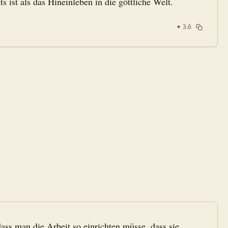
s ist als das Hineinleben in die göttliche Welt.
✦
3.6
ss man die Arbeit so einrichten müsse, dass sie