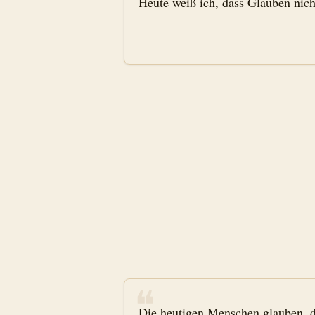
Heute weiß ich, dass Glauben nicht
❝
Die heutigen Menschen glauben, da