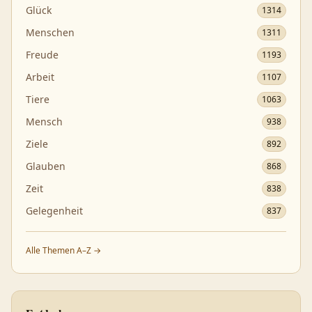
Glück
1314
Menschen
1311
Freude
1193
Arbeit
1107
Tiere
1063
Mensch
938
Ziele
892
Glauben
868
Zeit
838
Gelegenheit
837
Alle Themen A–Z →