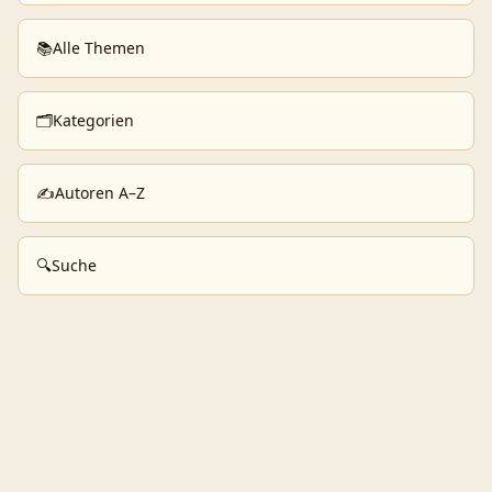
📚
Alle Themen
🗂️
Kategorien
✍️
Autoren A–Z
🔍
Suche