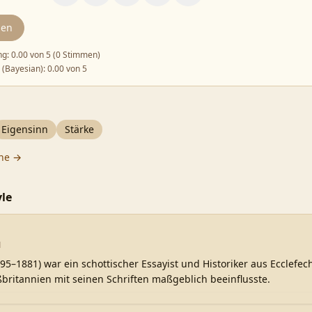
den
ng:
0.00
von 5 (
0 Stimmen
)
 (Bayesian):
0.00
von 5
Eigensinn
Stärke
he →
le
1
95–1881) war ein schottischer Essayist und Historiker aus Ecclefec
ßbritannien mit seinen Schriften maßgeblich beeinflusste.