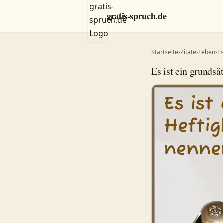
gratis-spruch.de
Startseite
›
Zitate
›
Leben
›
Es
Es ist ein grundsä