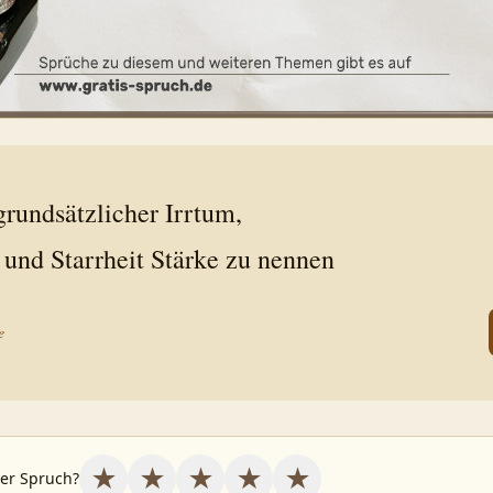
 grundsätzlicher Irrtum,
e
★
★
★
★
★
ser Spruch?