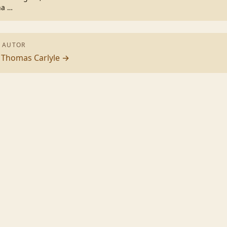
ha
…
 AUTOR
n
Thomas Carlyle
→