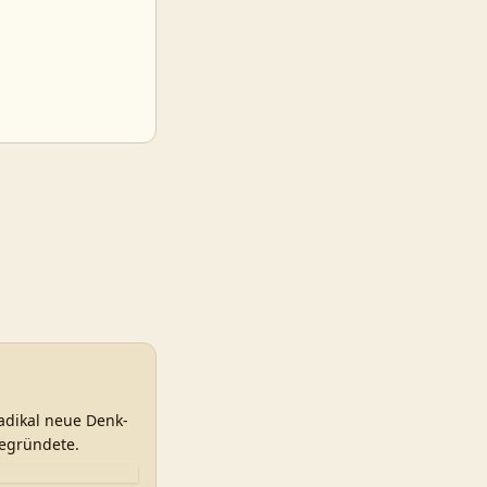
radikal neue Denk-
begründete.