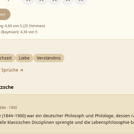
den
ng:
4.60
von 5 (
25 Stimmen
)
 (Bayesian):
4.36
von 5
chzeit
Liebe
Verständnis
t
Sprüche →
tzsche
1844 - 1900
e (1844–1900) war ein deutscher Philosoph und Philologe, dessen 
lle klassischen Disziplinen sprengte und die Lebensphilosophie 