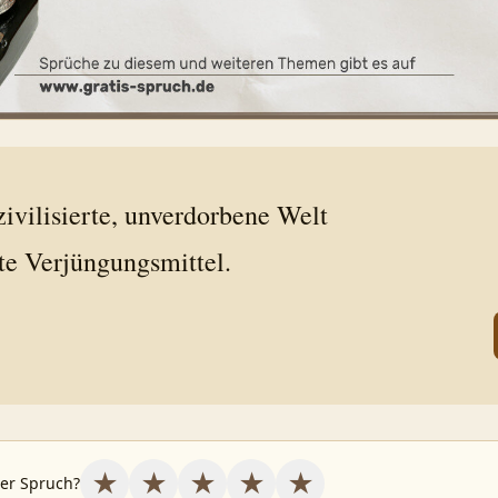
zivilisierte, unverdorbene Welt
ste Verjüngungsmittel.
★
★
★
★
★
ser Spruch?