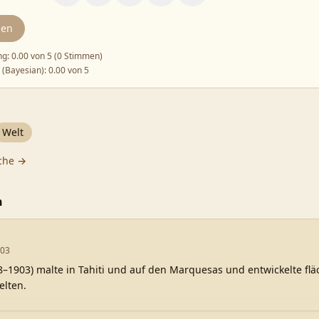
den
ng:
0.00
von 5 (
0 Stimmen
)
 (Bayesian):
0.00
von 5
Welt
che →
n
903
–1903) malte in Tahiti und auf den Marquesas und entwickelte flä
elten.