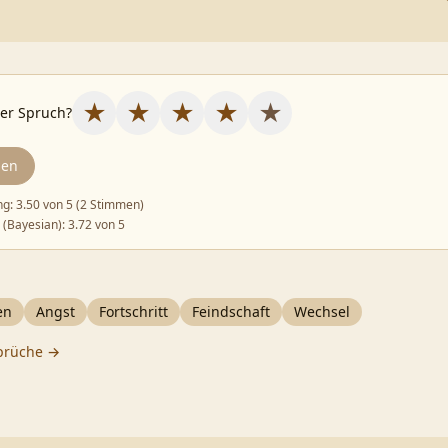
★
★
★
★
★
ser Spruch?
den
ng:
3.50
von 5 (
2 Stimmen
)
 (Bayesian):
3.72
von 5
en
Angst
Fortschritt
Feindschaft
Wechsel
prüche →