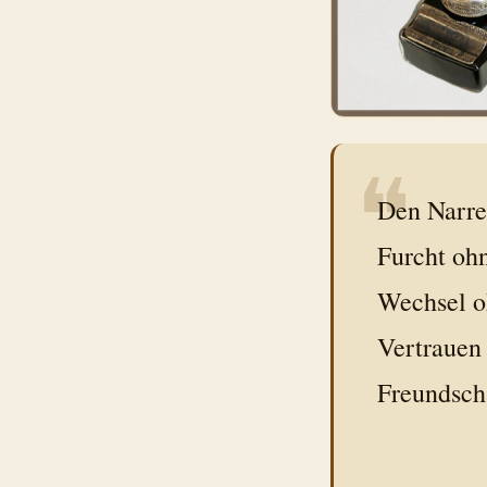
❝
Den Narre
Furcht oh
Wechsel oh
Vertrauen