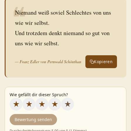
❝
Niemand weiß soviel Schlechtes von uns
wie wir selbst.
Und trotzdem denkt niemand so gut von
uns wie wir selbst.
—
Franz Edler von Pernwald Schönthan
Kopieren
Wie gefällt dir dieser Spruch?
★
★
★
★
★
Bewertung senden
Durchschnittsbewertung:
5.00
von 5 (
1 Stimme
)