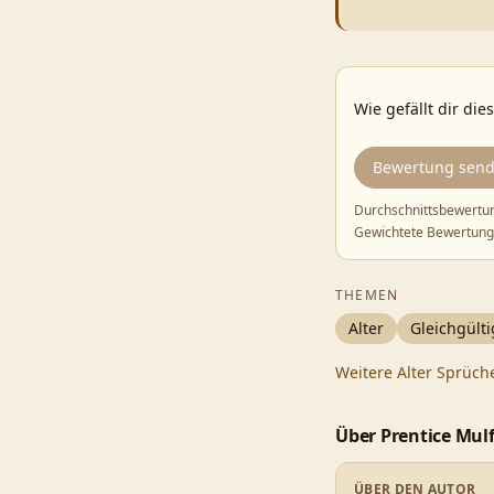
Wie gefällt dir die
Bewertung sen
Durchschnittsbewertu
Gewichtete Bewertung
THEMEN
Alter
Gleichgülti
Weitere
Alter
Sprüch
Über
Prentice Mul
ÜBER DEN AUTOR