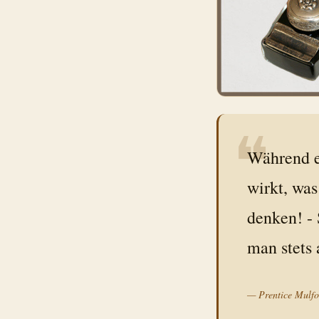
❝
Während e
wirkt, was
denken! -
man stets
—
Prentice Mulfo