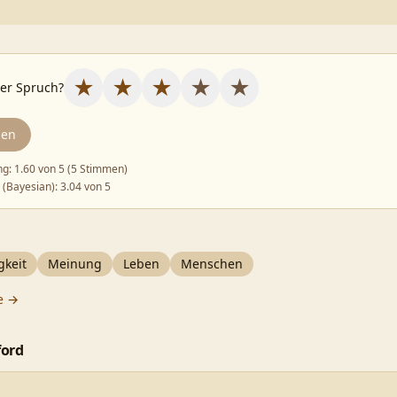
★
★
★
★
★
ser Spruch?
den
ng:
1.60
von 5 (
5 Stimmen
)
 (Bayesian):
3.04
von 5
gkeit
Meinung
Leben
Menschen
e →
ford