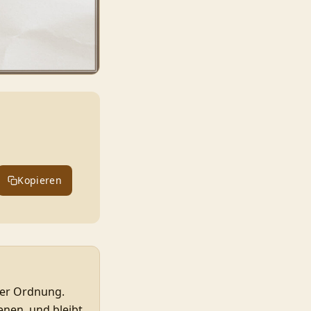
Kopieren
her Ordnung.
enen, und bleibt