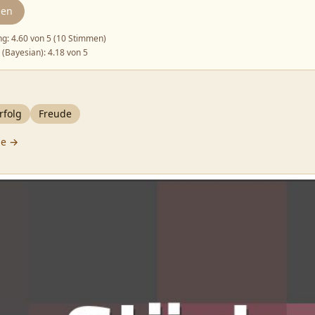
den
ng:
4.60
von 5 (
10 Stimmen
)
 (Bayesian):
4.18
von 5
rfolg
Freude
he →