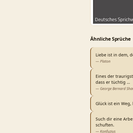
Ähnliche Sprüche
Liebe ist in dem, d
—
Platon
Eines der traurigs
dass er tüchtig
…
—
George Bernard Sh
Glück ist ein Weg, 
Such dir eine Arbe
schuften.
—
Konfuzius