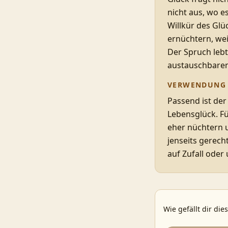
nicht aus, wo e
Willkür des Glü
ernüchtern, wei
Der Spruch lebt
austauschbaren
VERWENDUNG
Passend ist der
Lebensglück. Fü
eher nüchtern u
jenseits gerech
auf Zufall oder
Wie gefällt dir die