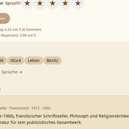
★
★
★
★
★
ser Spruch?
den
ng:
4.33
von 5 (
6 Stimmen
)
 (Bayesian):
3.98
von 5
ld
Glück
Leben
Besitz
g
Sprüche →
s
eller · Französisch · 1913 - 1960
1960), französischer Schriftsteller, Philosoph und Religionskritike
eratur für sein publizistisches Gesamtwerk.