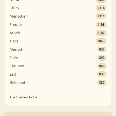
Glück
1314
Menschen
1311
Freude
1193
Arbeit
1107
Tiere
1063
Mensch
938
Ziele
892
Glauben
868
Zeit
838
Gelegenheit
837
Alle Themen A–Z →