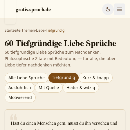
gratis-spruch.de
Startseite
›
Themen
›
Liebe
›
Tiefgründig
60
Tiefgründige
Liebe
Sprüche
60 tiefgründige Liebe Sprüche zum Nachdenken.
Philosophische Zitate mit Bedeutung — für alle, die über
Liebe tiefer nachdenken möchten.
Tiefgründig
Alle
Liebe
Sprüche
Kurz & knapp
Ausführlich
Mit Quelle
Heiter & witzig
Motivierend
❝
Hast du einen Menschen gern, musst du ihn verstehen und