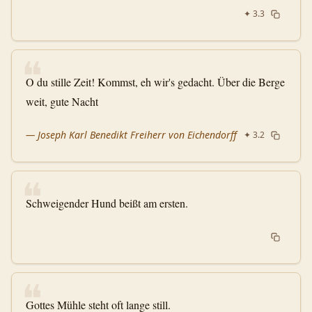
✦
3.3
❝
O du stille Zeit! Kommst, eh wir's gedacht. Über die Berge
weit, gute Nacht
—
Joseph Karl Benedikt Freiherr von Eichendorff
✦
3.2
❝
Schweigender Hund beißt am ersten.
❝
Gottes Mühle steht oft lange still.