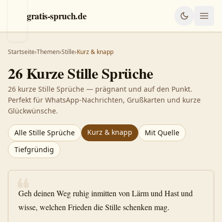
gratis-spruch.de
Startseite
›
Themen
›
Stille
›
Kurz & knapp
26
Kurze
Stille
Sprüche
26 kurze Stille Sprüche — prägnant und auf den Punkt.
Perfekt für WhatsApp-Nachrichten, Grußkarten und kurze
Glückwünsche.
Kurz & knapp
Alle
Stille
Sprüche
Mit Quelle
Tiefgründig
❝
Geh deinen Weg ruhig inmitten von Lärm und Hast und
wisse, welchen Frieden die Stille schenken mag.