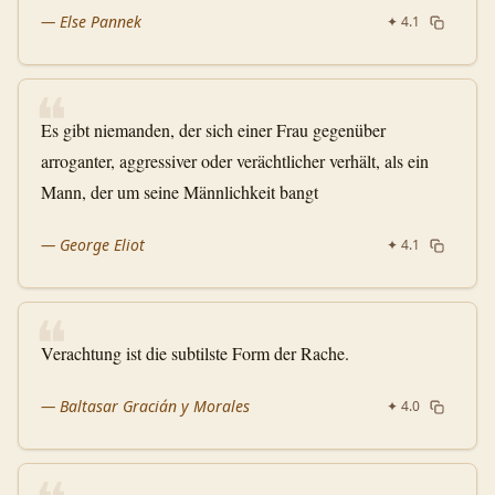
—
Else Pannek
✦
4.1
❝
Es gibt niemanden, der sich einer Frau gegenüber
arroganter, aggressiver oder verächtlicher verhält, als ein
Mann, der um seine Männlichkeit bangt
—
George Eliot
✦
4.1
❝
Verachtung ist die subtilste Form der Rache.
—
Baltasar Gracián y Morales
✦
4.0