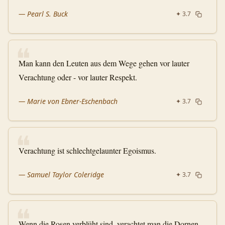
—
Pearl S. Buck
✦
3.7
❝
Man kann den Leuten aus dem Wege gehen vor lauter
Verachtung oder - vor lauter Respekt.
—
Marie von Ebner-Eschenbach
✦
3.7
❝
Verachtung ist schlechtgelaunter Egoismus.
—
Samuel Taylor Coleridge
✦
3.7
❝
Wenn die Rosen verblüht sind, verachtet man die Dornen.