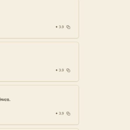
✦
3.9
✦
3.9
öwen.
✦
3.9