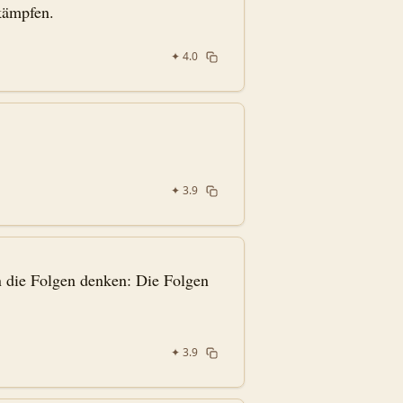
kämpfen.
✦
4.0
✦
3.9
an die Folgen denken: Die Folgen
✦
3.9