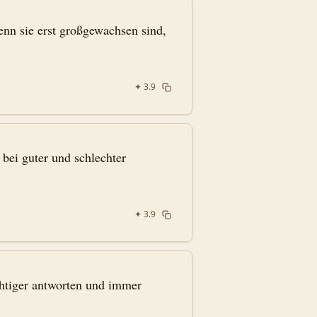
enn sie erst großgewachsen sind,
✦
3.9
bei guter und schlechter
✦
3.9
htiger antworten und immer