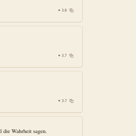
✦
3.8
✦
3.7
✦
3.7
l die Wahrheit sagen.