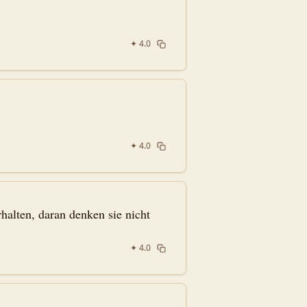
✦
4.0
✦
4.0
halten, daran denken sie nicht
✦
4.0