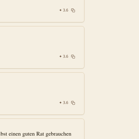
✦
3.6
✦
3.6
✦
3.6
bst einen guten Rat gebrauchen