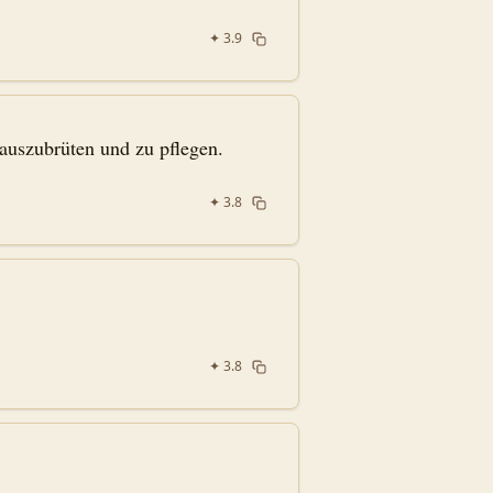
✦
3.9
auszubrüten und zu pflegen.
✦
3.8
✦
3.8