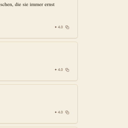
schen, die sie immer ernst
✦
4.0
✦
4.0
✦
4.0