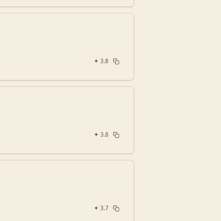
✦
3.8
.
✦
3.8
✦
3.7