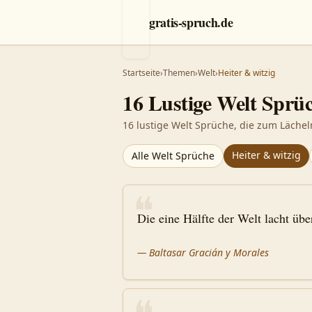
gratis-spruch.de
Startseite
›
Themen
›
Welt
›
Heiter & witzig
16
Lustige
Welt
Sprüc
16 lustige Welt Sprüche, die zum Lächel
Heiter & witzig
Alle
Welt
Sprüche
❝
Die eine Hälfte der Welt lacht über
—
Baltasar Gracián y Morales