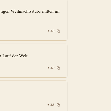
ustigen Weihnachtsstube mitten im
✦
3.9
n Lauf der Welt.
✦
3.9
✦
3.8