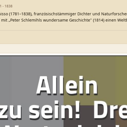
1 - 1838
sso (1781–1838), französischstämmiger Dichter und Naturforscher
mit „Peter Schlemihls wundersame Geschichte" (1814) einen Weltb