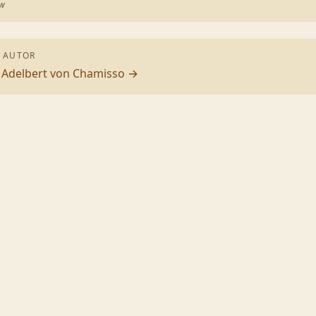
aw
 AUTOR
n
Adelbert von Chamisso
→