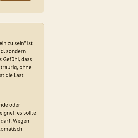
in zu sein“ ist
nd, sondern
s Gefühl, dass
 traurig, ohne
st die Last
ende oder
ignet; es sollte
 darf. Wegen
utomatisch