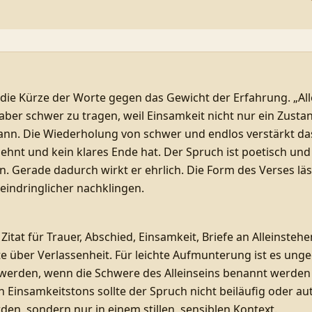
 die Kürze der Worte gegen das Gewicht der Erfahrung. „Alle
 aber schwer zu tragen, weil Einsamkeit nicht nur ein Zusta
kann. Die Wiederholung von schwer und endlos verstärkt da
 dehnt und kein klares Ende hat. Der Spruch ist poetisch und
n. Gerade dadurch wirkt er ehrlich. Die Form des Verses läs
eindringlicher nachklingen.
 Zitat für Trauer, Abschied, Einsamkeit, Briefe an Alleinsteh
te über Verlassenheit. Für leichte Aufmunterung ist es ungee
werden, wenn die Schwere des Alleinseins benannt werden
 Einsamkeitstons sollte der Spruch nicht beiläufig oder a
den, sondern nur in einem stillen, sensiblen Kontext.