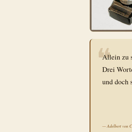
❝
Allein zu 
Drei Worte
und doch s
—
Adelbert von 