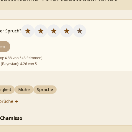
★
★
★
★
★
ser Spruch?
den
ng:
4.88
von 5 (
8 Stimmen
)
 (Bayesian):
4.26
von 5
igkeit
Mühe
Sprache
prüche →
 Chamisso