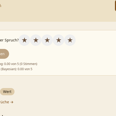
h
★
★
★
★
★
ser Spruch?
den
ng:
0.00
von 5 (
0 Stimmen
)
 (Bayesian):
0.00
von 5
Wert
rüche →