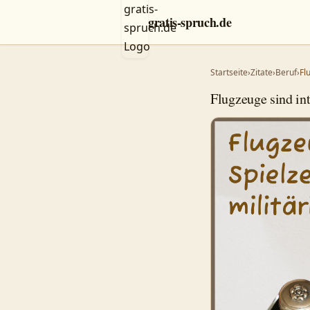
gratis-spruch.de
Startseite
›
Zitate
›
Beruf
›
Fl
Flugzeuge sind in