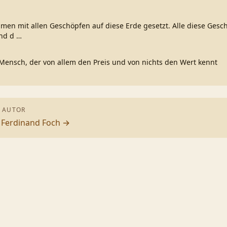
en mit allen Geschöpfen auf diese Erde gesetzt. Alle diese Gesch
nd d
…
n Mensch, der von allem den Preis und von nichts den Wert kennt
 AUTOR
n
Ferdinand Foch
→