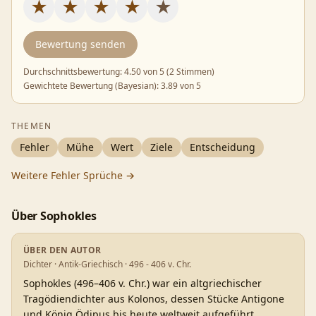
★
★
★
★
★
Bewertung senden
Durchschnittsbewertung:
4.50
von 5 (
2 Stimmen
)
Gewichtete Bewertung (Bayesian):
3.89
von 5
THEMEN
Fehler
Mühe
Wert
Ziele
Entscheidung
Weitere
Fehler
Sprüche →
Über
Sophokles
ÜBER DEN AUTOR
Dichter · Antik-Griechisch · 496 - 406 v. Chr.
Sophokles (496–406 v. Chr.) war ein altgriechischer
Tragödiendichter aus Kolonos, dessen Stücke Antigone
und König Ödipus bis heute weltweit aufgeführt