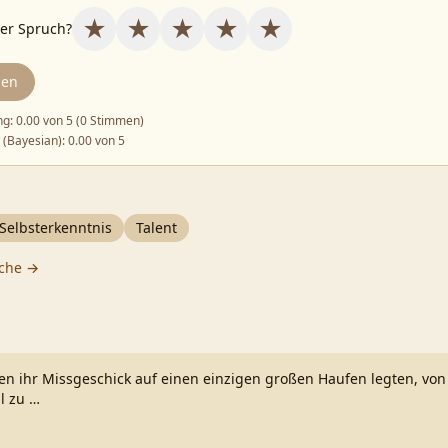
★
★
★
★
★
ser Spruch?
den
ng:
0.00
von 5 (
0 Stimmen
)
 (Bayesian):
0.00
von 5
Selbsterkenntnis
Talent
che →
n ihr Missgeschick auf einen einzigen großen Haufen legten, von
il zu
…