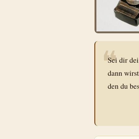
❝
Sei dir de
dann wirs
den du bes