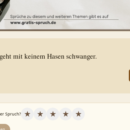
geht mit keinem Hasen schwanger.
★
★
★
★
★
ser Spruch?
den