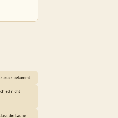
n zurück bekommt
chied nicht
 dass die Laune