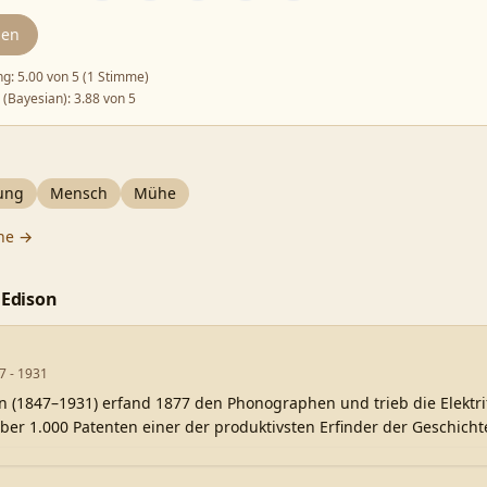
den
ng:
5.00
von 5 (
1 Stimme
)
 (Bayesian):
3.88
von 5
ung
Mensch
Mühe
he →
 Edison
7 - 1931
n (1847–1931) erfand 1877 den Phonographen und trieb die Elektr
über 1.000 Patenten einer der produktivsten Erfinder der Geschicht