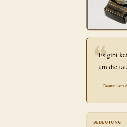
❝
Es gibt ke
um die ta
—
Thomas Alva E
BEDEUTUNG