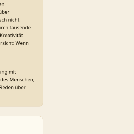
en
 über
sch nicht
durch tausende
reativität
ersicht: Wenn
ang mit
it des Menschen,
 Reden über