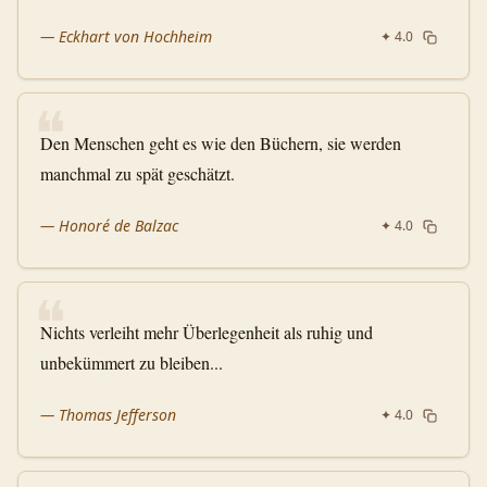
—
Eckhart von Hochheim
✦
4.0
❝
Den Menschen geht es wie den Büchern, sie werden
manchmal zu spät geschätzt.
—
Honoré de Balzac
✦
4.0
❝
Nichts verleiht mehr Überlegenheit als ruhig und
unbekümmert zu bleiben...
—
Thomas Jefferson
✦
4.0