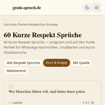
gratis-spruch.de
Startseite
›
Themen
›
Respekt
›
Kurz & knapp
60
Kurze
Respekt
Sprüche
60 kurze Respekt Sprüche — prägnant und auf den Punkt.
Perfekt für WhatsApp-Nachrichten, Grußkarten und kurze
Glückwünsche.
Kurz & knapp
Alle
Respekt
Sprüche
Mit Quelle
Motivierend
❝
Wer Menschen führen will, muß hinter ihnen gehen
—
Laotse
✦
4.3