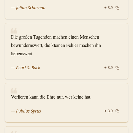
—
Julian Scharnau
✦
3.9
❝
Die großen Tugenden machen einen Menschen
bewundernswert, die kleinen Fehler machen ihn
liebenswert.
—
Pearl S. Buck
✦
3.9
❝
Verlieren kann die Ehre nur, wer keine hat.
—
Publius Syrus
✦
3.9