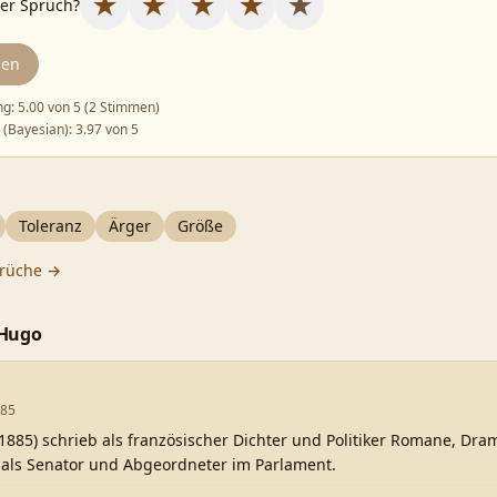
★
★
★
★
★
ser Spruch?
den
ng:
5.00
von 5 (
2 Stimmen
)
 (Bayesian):
3.97
von 5
Toleranz
Ärger
Größe
rüche →
 Hugo
885
1885) schrieb als französischer Dichter und Politiker Romane, Dr
als Senator und Abgeordneter im Parlament.