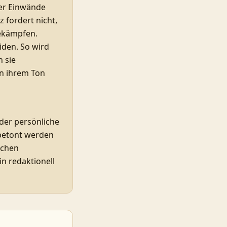
Wer Einwände
 fordert nicht,
bekämpfen.
iden. So wird
n sie
in ihrem Ton
oder persönliche
 betont werden
ichen
in redaktionell