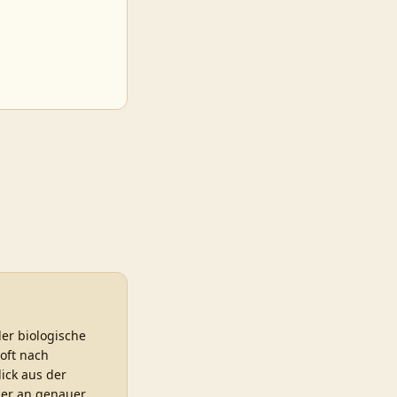
der biologische
oft nach
ick aus der
r er an genauer