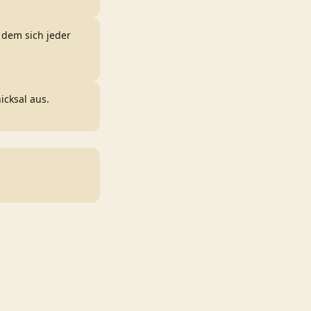
 dem sich jeder
icksal aus.