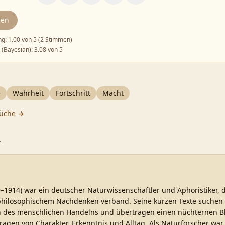
den
ng:
1.00
von 5 (
2 Stimmen
)
 (Bayesian):
3.08
von 5
e
Wahrheit
Fortschritt
Macht
üche →
y
–1914) war ein deutscher Naturwissenschaftler und Aphoristiker, 
hilosophischem Nachdenken verband. Seine kurzen Texte suchen 
 des menschlichen Handelns und übertragen einen nüchternen Bl
ragen von Charakter, Erkenntnis und Alltag. Als Naturforscher wa