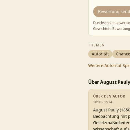
Bewertung sen
Durchschnittsbewertu
Gewichtete Bewertung
THEMEN
Autorität
Chanc
Weitere
Autorität
Spr
Über
August Paul
ÜBER DEN AUTOR
1850 - 1914
August Pauly (1850
Beobachtung mit p
Gesetzmäßigkeiten
Wissenschaft auf F