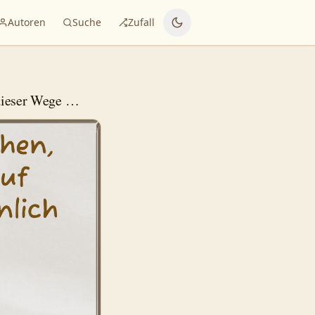
Autoren
Suche
Zufall
 dieser Wege …