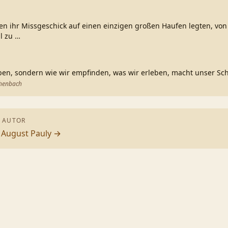
n ihr Missgeschick auf einen einzigen großen Haufen legten, von
il zu
…
ben, sondern wie wir empfinden, was wir erleben, macht unser Sch
chenbach
 AUTOR
n
August Pauly
→