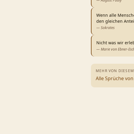
—
August Pauly
Wenn alle Mensche
den gleichen Ante
—
Sokrates
Nicht was wir erle
—
Marie von Ebner-Es
MEHR VON DIESEM
Alle Sprüche vo