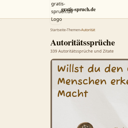
gratis-spruch.de
Startseite
›
Themen
›
Autorität
Autoritätssprüche
1
339
2
Autoritätssprüche
und Zitate
3
4
5
6
7
8
9