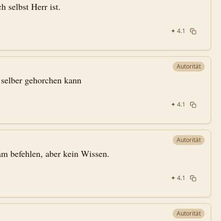
h selbst Herr ist.
✦
4.1
Autorität
 selber gehorchen kann
✦
4.1
Autorität
 befehlen, aber kein Wissen.
✦
4.1
Autorität