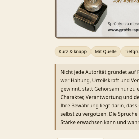
10
11
12
13
14
Kurz & knapp
Mit Quelle
Tiefgr
15
16
Nicht jede Autorität gründet auf
17
wer Haltung, Urteilskraft und Ve
gewinnt, statt Gehorsam nur zu 
Charakter, Verantwortung und de
Ihre Bewährung liegt darin, dass 
selbst zu vergötzen. Die Sprüche
Stärke erwachsen kann und wann 