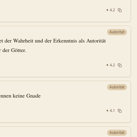
✦
4.2
Autorität
 der Wahrheit und der Erkenntnis als Autorität
 der Götter.
✦
4.2
Autorität
ennen keine Gnade
✦
4.1
Autorität