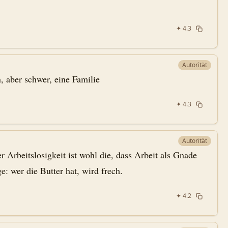
✦
4.3
Autorität
n, aber schwer, eine Familie
✦
4.3
Autorität
r Arbeitslosigkeit ist wohl die, dass Arbeit als Gnade
e: wer die Butter hat, wird frech.
✦
4.2