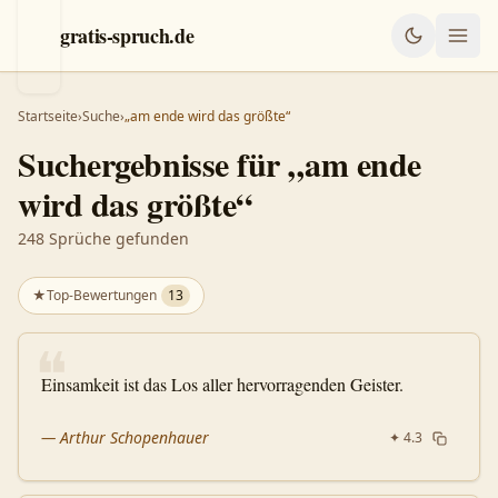
gratis-spruch.de
Startseite
›
Suche
›
„am ende wird das größte“
Suchergebnisse für „
am ende
wird das größte
“
248
Sprüche gefunden
★
Top-Bewertungen
13
1
❝
2
Einsamkeit ist das Los aller hervorragenden Geister.
3
—
Arthur Schopenhauer
✦
4.3
4
5