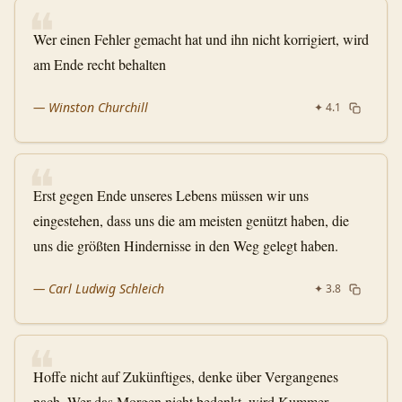
❝
6
Wer einen Fehler gemacht hat und ihn nicht korrigiert, wird
7
am Ende recht behalten
8
—
Winston Churchill
9
✦
4.1
10
❝
11
Erst gegen Ende unseres Lebens müssen wir uns
12
eingestehen, dass uns die am meisten genützt haben, die
13
uns die größten Hindernisse in den Weg gelegt haben.
—
Carl Ludwig Schleich
✦
3.8
❝
Hoffe nicht auf Zukünftiges, denke über Vergangenes
nach. Wer das Morgen nicht bedenkt, wird Kummer