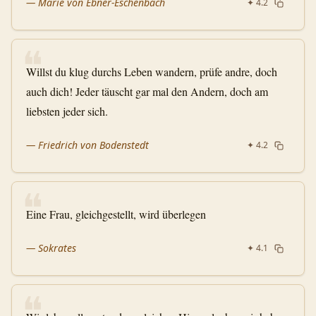
—
Marie von Ebner-Eschenbach
✦
4.2
❝
Willst du klug durchs Leben wandern, prüfe andre, doch
auch dich! Jeder täuscht gar mal den Andern, doch am
liebsten jeder sich.
—
Friedrich von Bodenstedt
✦
4.2
❝
Eine Frau, gleichgestellt, wird überlegen
—
Sokrates
✦
4.1
❝