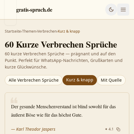
gratis-spruch.de
Startseite
›
Themen
›
Verbrechen
›
Kurz & knapp
60
Kurze
Verbrechen
Sprüche
60 kurze Verbrechen Sprüche — prägnant und auf den
Punkt. Perfekt für WhatsApp-Nachrichten, Grußkarten und
kurze Glückwünsche.
Kurz & knapp
Alle
Verbrechen
Sprüche
Mit Quelle
❝
Der gesunde Menschenverstand ist blind sowohl für das
äußerst Böse wie für das höchst Gute.
—
Karl Theodor Jaspers
✦
4.1