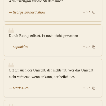
Armutszeugnis für die Staatsmänner.
—
George Bernard Shaw
✦
3.7
❝
Durch Betrug erlistet, ist noch nicht gewonnen
—
Sophokles
✦
3.7
❝
Oft tut auch der Unrecht, der nichts tut. Wer das Unrecht
nicht verbietet, wenn er kann, der befiehlt es.
—
Mark Aurel
✦
3.7