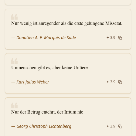
❝
Nur wenig ist anregender als die erste gelungene Missetat.
—
Donatien A. F. Marquis de Sade
✦
3.9
❝
Unmenschen gibt es, aber keine Untiere
—
Karl Julius Weber
✦
3.9
❝
Nur der Betrug entehrt, der Irrtum nie
—
Georg Christoph Lichtenberg
✦
3.9