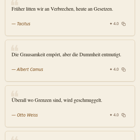
❝
Früher litten wir an Verbrechen, heute an Gesetzen.
—
Tacitus
✦
4.0
❝
Die Grausamkeit empört, aber die Dummheit entmutigt.
—
Albert Camus
✦
4.0
❝
Überall wo Grenzen sind, wird geschmuggelt.
—
Otto Weiss
✦
4.0