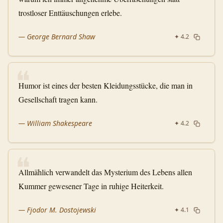
trostloser Enttäuschungen erlebe.
—
George Bernard Shaw
✦
4.2
❝
Humor ist eines der besten Kleidungsstücke, die man in
Gesellschaft tragen kann.
—
William Shakespeare
✦
4.2
❝
Allmählich verwandelt das Mysterium des Lebens allen
Kummer gewesener Tage in ruhige Heiterkeit.
—
Fjodor M. Dostojewski
✦
4.1