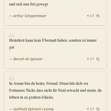
und sich nun frei gewegt
—
Arthur Schopenhauer
✦
3.7
❝
Heiterkeit kann kein Übermaß haben, sondern ist immer
gut
—
Baruch de Spinoza
✦
3.7
❝
In Armut bist du heiter, Freund: Drum hüt dich vor
Fortunens Tücke dass nicht ihr Neid erwacht und meint, du
lebtest in zu großem Glücke.
—
Gotthold Ephraim Lessing
✦
3.7