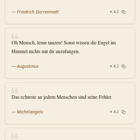
—
Friedrich Dürrenmatt
✦
4.2
❝
Oh Mensch, lerne tanzen! Sonst wissen die Engel im
Himmel nichts mit dir anzufangen.
—
Augustinus
✦
4.2
❝
Das echteste an jedem Menschen sind seine Fehler.
—
Michelangelo
✦
4.2
❝