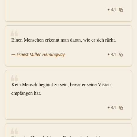
✦
4.1
❝
Einen Menschen erkennt man daran, wie er sich rächt.
—
Ernest Miller Hemingway
✦
4.1
❝
Kein Mensch beginnt zu sein, bevor er seine Vision
empfangen hat.
✦
4.1
❝