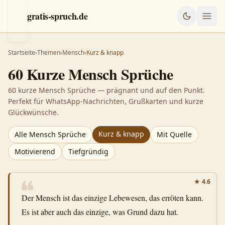
gratis-spruch.de
Startseite
›
Themen
›
Mensch
›
Kurz & knapp
60
Kurze
Mensch
Sprüche
60 kurze Mensch Sprüche — prägnant und auf den Punkt.
Perfekt für WhatsApp-Nachrichten, Grußkarten und kurze
Glückwünsche.
Kurz & knapp
Alle
Mensch
Sprüche
Mit Quelle
Motivierend
Tiefgründig
❝
★
4.6
Der Mensch ist das einzige Lebewesen, das erröten kann.
Es ist aber auch das einzige, was Grund dazu hat.