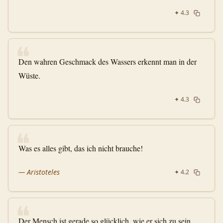
✦
4.3
❝
Den wahren Geschmack des Wassers erkennt man in der
Wüste.
✦
4.3
❝
Was es alles gibt, das ich nicht brauche!
—
Aristoteles
✦
4.2
❝
Der Mensch ist gerade so glücklich, wie er sich zu sein