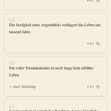
✦
4.1
❝
Die Seeligkeit eines Augenblicks verlängert das Leben um
tausend Jahre.
✦
4.1
❝
Ein voller Terminkalender ist noch lange kein erfülltes
Leben
—
Kurt Tucholsky
✦
4.1
❝
Genügsamkeit ist natürlicher Reichtum, Luxus künstliche