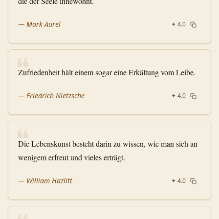
die der Seele innewohnt.
—
Mark Aurel
✦
4.0
❝
Zufriedenheit hält einem sogar eine Erkältung vom Leibe.
—
Friedrich Nietzsche
✦
4.0
❝
Die Lebenskunst besteht darin zu wissen, wie man sich an
wenigem erfreut und vieles erträgt.
—
William Hazlitt
✦
4.0